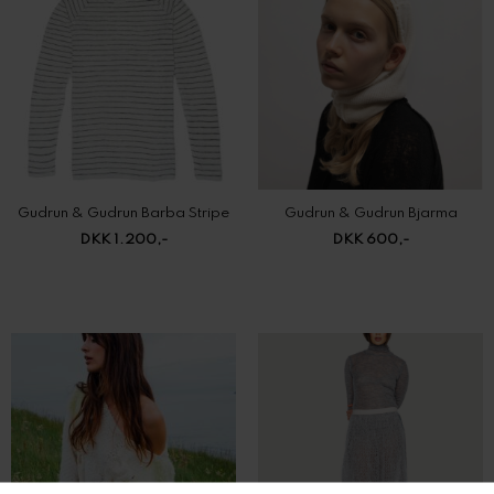
Gudrun & Gudrun Barba Stripe
Gudrun & Gudrun Bjarma
DKK 1.200,-
DKK 600,-
Gudrun & Gudrun Drizzly
Gudrun & Gudrun Molly Skirt