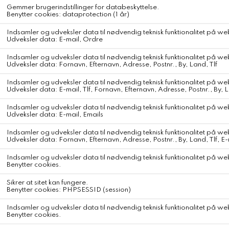
Gudrun & Gudrunb Siv Soft Top
Gudrun& Gudrun Bjøll
DKK 2.250,-
DKK 3.800,-