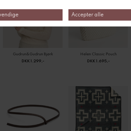
Gudrun&Gudrun Bjørk
Helen Classic Pouch
DKK 1.299,-
DKK 1.695,-
Infinito Lilli waist belt
Jacquard Robe