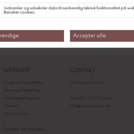
Jacquard Robe
Pendleton Jacquard Robe
DKK 4.000,-
DKK 4.000,-
WEBSHOP
KONTAKT
Fragt og Forsendelse
Om Svane Samsø
Retur og Ombytning
Handelsbetingelser
Åvej 20 - 8305 Samsø
Cookies
info@svanesamso.dk
Fortryd ordre
Opdater dit samtykke