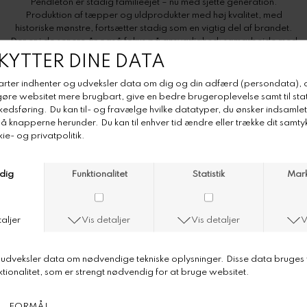
Pendleton er stadig familieejet – nu med sjette generation.
Produktion af tæpper og uldprodukter med høj kvalitet, med
historiske mønstre, fortsætter stadig som en vigtig del af brandet.
Der er i de senere år også fokus på ansvarlighed: samarbejde med
og respekt for oprindelige folks kultur, genbrugsaspekter, samt at
fortællinger og mønstre respekteres.