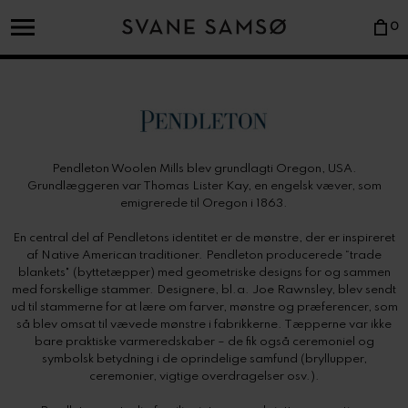
0
Pendleton Woolen Mills blev grundlagti Oregon, USA.
Grundlæggeren var Thomas Lister Kay, en engelsk væver, som
emigrerede til Oregon i 1863.
En central del af Pendletons identitet er de mønstre, der er inspireret
af Native American traditioner. Pendleton producerede “trade
blankets" (byttetæpper) med geometriske designs for og sammen
med forskellige stammer. Designere, bl.a. Joe Rawnsley, blev sendt
ud til stammerne for at lære om farver, mønstre og præferencer, som
så blev omsat til vævede mønstre i fabrikkerne. Tæpperne var ikke
bare praktiske varmeredskaber – de fik også ceremoniel og
symbolsk betydning i de oprindelige samfund (bryllupper,
ceremonier, vigtige overdragelser osv.).