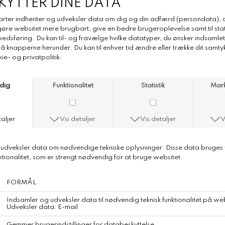
0
Aiayu Sunil Cardigan
DKK 2.195,-