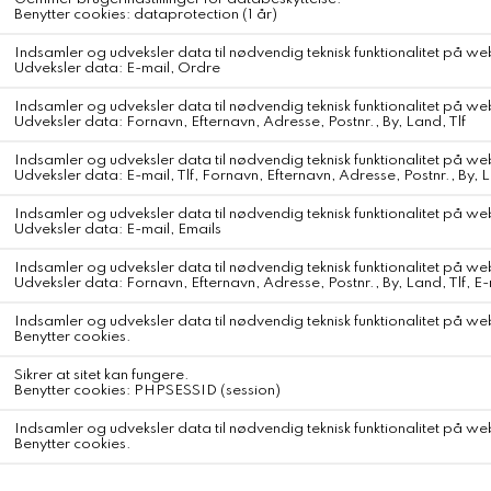
WEBSHOP
KONTAKT
Fragt og Forsendelse
Om Svane Samsø
Retur og Ombytning
Handelsbetingelser
Åvej 20 - 8305 Samsø
Cookies
info@svanesamso.dk
Fortryd ordre
Opdater dit samtykke
KEEP IN TOUCH
TILMELD DIG VORES
NYHEDSBREV