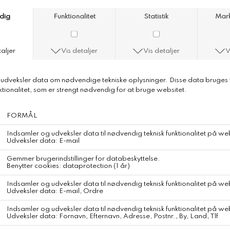
Anne Mi Dew Maxi Skirt
Anne Mi Dew LS Shirt
DKK 1.199,-
DKK 999,-
50%