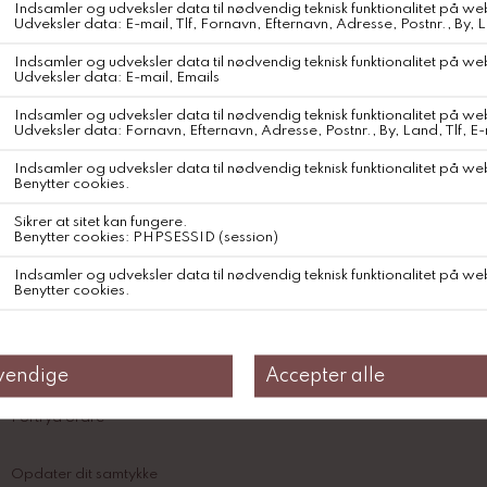
Anne Mi Irissa Long Skirt
DKK 700,-
DKK 350,-
WEBSHOP
KONTAKT
Fragt og Forsendelse
Om Svane Samsø
Retur og Ombytning
Handelsbetingelser
Åvej 20 - 8305 Samsø
Cookies
info@svanesamso.dk
Fortryd ordre
Opdater dit samtykke