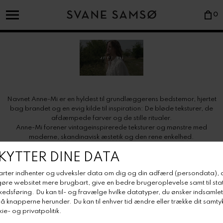
0
Navnet Anne-Mi er en hyldest til grundlæggerens bedstemor, hjertet
bag brandet og en evig kilde til inspiration: De bløde teksturer, de
afdæmpede farver og de stille ritualer.
Anne-Mi forener vintageinspirerede teksturer og mønstre med
moderne, skandinavisk æstetik og den rene enkelhed.
Tidsløse designs, skabt til at leve længe.