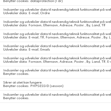
smuk krystalklar glasur . Du kan tage toppen af - og det er en smart
ting, når du skal fylde den med vand. Især hvis lyset brænder, og
aromabrænderen skal genopfyldes. No17 Therapy Aroma Burner
kommer i en specialfremstillet kasse.
Fyld burner med vand og tilsæt Calm forest oil- lad den stå en
timestid- og den reneste duft vil brede sig i dit hjem .
DKK 299,-
Farve
Størrelse