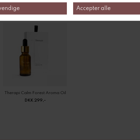
Relaterede produkter
Therapi Calm Forest Aroma Oil
DKK 299,-