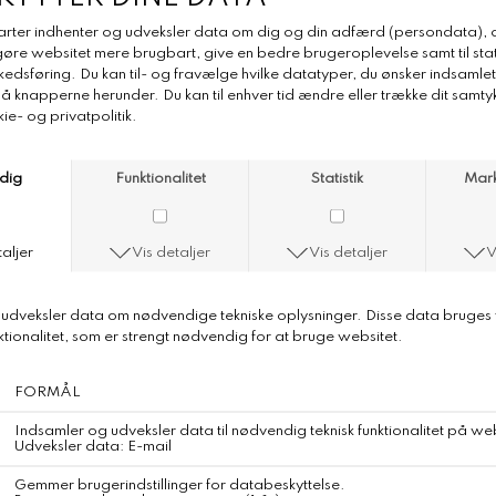
No 17 Therapy Burner
No 17 Therapy Burner
Til æteriske olier
No17 Therapy's Aroma Burner er håndlavet keramik. Den hvide har