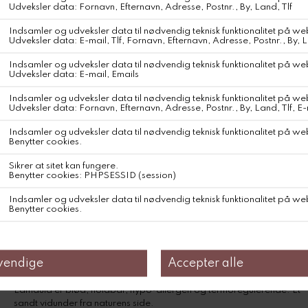
Detaljer: Helen Aiayu Clutch er en Aiayu klassiker: en elegant clutch
af luksuriøs lama-uld, fremstillet med kærlighed i Bolivia af de
dygtigste håndstrikkere.
Helen Aiayu Clutch er udført i en smuk boblestrik med hæklet top.
Clutchen har praktiske detaljer såsom lynlåslukning og
komplimenterende pull-tag med eksklusivt Aiayu-logo, samt en
indvendig lomme med lynlås til ekstra opbevaring.
Clutchen er desuden beklædt med blød bomuld indvendigt, som
gør den nem at holde ren. Helen Aiayu Clutch fremstilles af 100%
lamauld, og strikkes i hånden af dygtige kvinder i det Bolivianske
højland. Hver clutch bærer initialerne fra den kvinde, der har
strikket den, samt et dekorativt, broderet Aiayu-logo.
Mål: 17 x 26 cm.
Materiale: 100% lama-uld af fineste kvalitet. Ulden er sourcet &
bearbejdet lokalt i Bolivia på en WRAP-certificeret fabrik, som
renser og genanvender spildevand, og udelukkende kører på
vedvarende energi.
Lamauld er blød, holdbar, hypo-allergen og termoregulerende. Et
sandt vidunder fra naturens side.