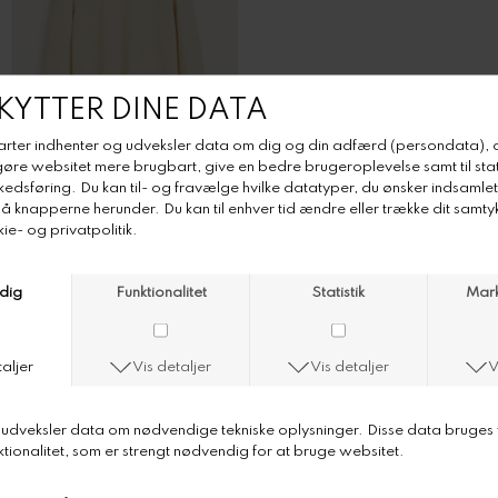
Aiayu Leonardo Sweater
Aiayu Leonardo Sweater - Pure Cashmere
Colour Pure ecru
Leonardo cashmere sweater er en unisex sweater lavet i ren
enkelttrådet kashmir, inspireret af den klassiske boyfriend-
crewneck. En alsidig sweater med et let oversize snit, rund hals og
subtile detaljer på skuldre og i ærmegabet.
Aiayu shared er vores udvalg af unisex-styles, inspireret af den
delte garderobe. Tidløse styles i vores rene signaturmaterialer, i en
bredere størrelsesrange, der passer til alle og enhver.