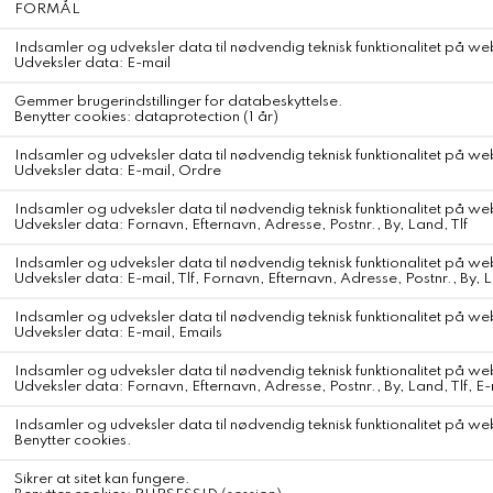
Kashmir af fineste kvalitet, sourcet fra det inderste lag på tibetanske
og mongolske kashmir-gederForarbejdet på en fabrik i Nepal der
er specialiseret i produktion af kashmire produkter. Fabrikken er
BSCI-certificeret, som sikrer et højt niveau af social og miljømæssig
ansvarlighed. 'Undyed' – eller 'ufarvet' – betyder at råfibrene ikke
er indfarvede eller kemisk behandlet.
Farver der starter med 'pure' fremstår i deres naturlig tone uden
brug af farvestoffer. Helt igennem naturlig og nøjagtig som du vil
finde den i naturen – med alt hvad det indebærer af variationer og
perfekte uperfektheder.
100% Kashmir – Nepal