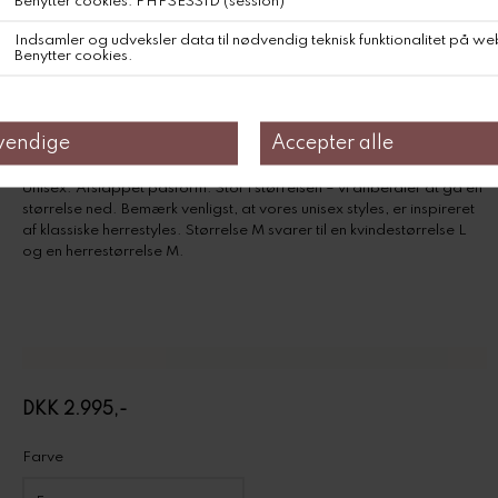
Unisex. Afslappet pasform. Stor i størrelsen – vi anbefaler at gå en
størrelse ned. Bemærk venligst, at vores unisex styles, er inspireret
af klassiske herrestyles. Størrelse M svarer til en kvindestørrelse L
og en herrestørrelse M.
DKK 2.995,-
Farve