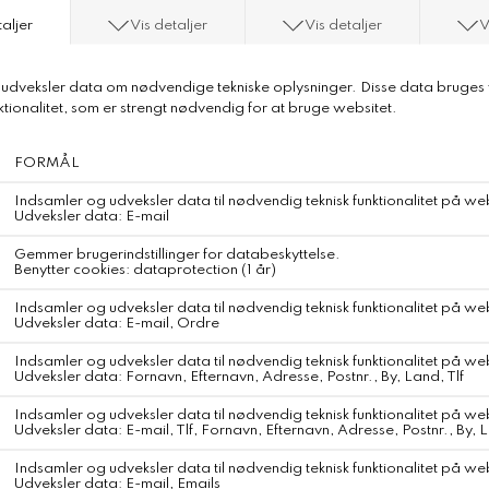
Aiayu Messhu Long Sleeve
Aiayu Messhu Long Sleeve
Pure Ecru
En klassisk langærmet bluse fremstillet i pointelle-inspireret mesh
jersey, der giver et delikat og detaljeret udtryk. Blusen har en
dekorativ sløjfedetalje midtfor samt ribkanter ved halsen og
ærmerne. Den tætsiddende pasform skaber en elegant og feminin
silhuet.