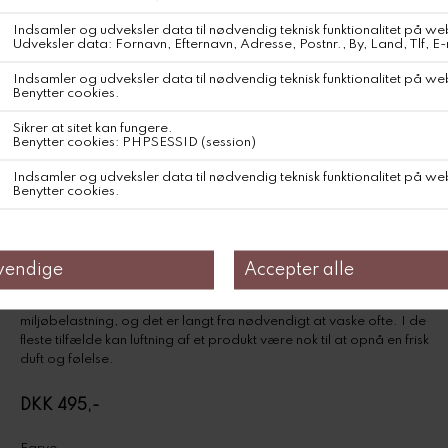
100% GOTS-certificeret økologisk bomuld – Europa
Maskinvask, 30-40 grader. Brug miljøvenligt vaskemiddel uden
blegemiddel. Undgå tørretumbling. Tøjvask er en stor
miljøbelastning, og det er langt fra nødvendigt at vaske ofte. I de
fleste tilfælde kan luftning af et produkt være nok til at opnå en frisk
duft og følelse.
DKK 495,-