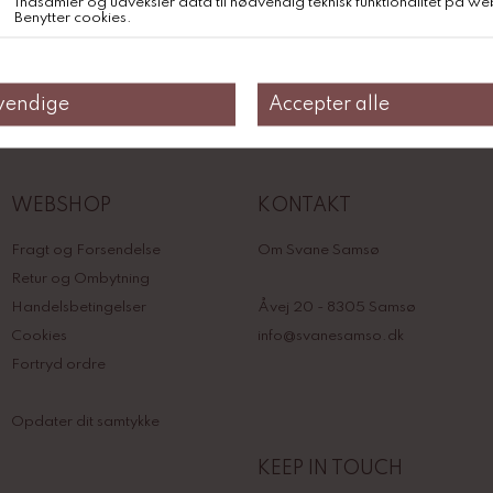
WEBSHOP
KONTAKT
Fragt og Forsendelse
Om Svane Samsø
Retur og Ombytning
Handelsbetingelser
Åvej 20 - 8305 Samsø
Cookies
info@svanesamso.dk
Fortryd ordre
Opdater dit samtykke
KEEP IN TOUCH