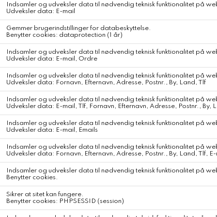
Aiayu Pouch Linen Tender
Aiayu Pouch Linen Tender
Praktisk toilettaske i hør med lynlåslukning.
Pouch har indvendig bomuldsforing og kan let rengøres.
Ideel til opbevaring af make-up eller toiletsager, hvad enten du er
på farten eller derhjemme.
Farve
Tender
Komposition
100% Hør - Indien
DKK 495,-
Farve