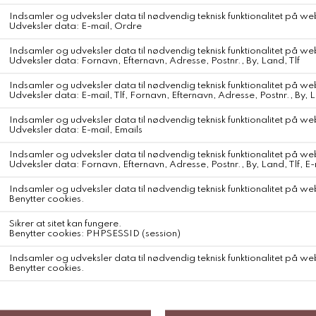
WEBSHOP
KONTAKT
Fragt og Forsendelse
Om Svane Samsø
Retur og Ombytning
Handelsbetingelser
Åvej 20 - 8305 Samsø
Cookies
info@svanesamso.dk
Fortryd ordre
Opdater dit samtykke
KEEP IN TOUCH
TILMELD DIG VORES
NYHEDSBREV