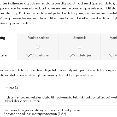
0
Inuikii Ballerina
Farve:
Pink
Upper: 100% Cow Leather Lining: 100% Cow Leather Insole
Lining: 100% Goat Leather Outsole: 100% Thunit
Ruskinds Ballarina med fantastisk god pasform
Elastik over vristen - Mary Jane model
DKK 1.750,-
DKK 700,-