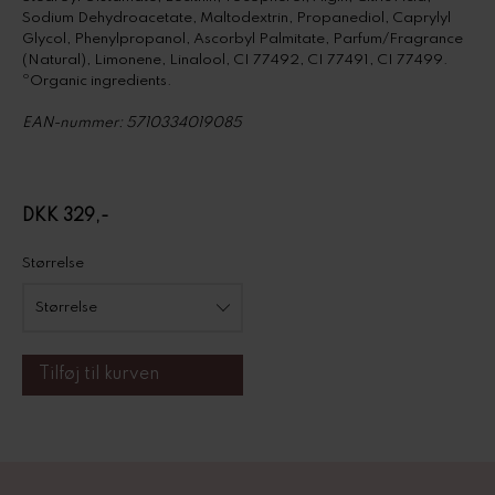
Sodium Dehydroacetate, Maltodextrin, Propanediol, Caprylyl
Glycol, Phenylpropanol, Ascorbyl Palmitate, Parfum/Fragrance
(Natural), Limonene, Linalool, CI 77492, CI 77491, CI 77499.
ºOrganic ingredients.
EAN-nummer: 5710334019085
DKK 329,-
Størrelse