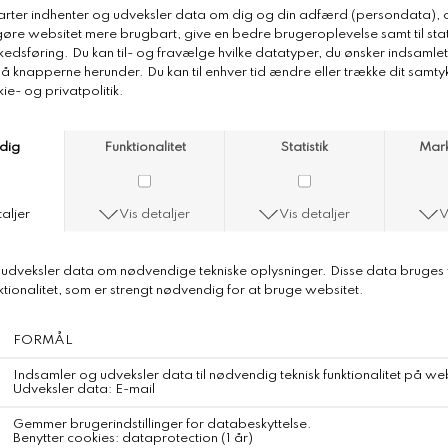
Karmameju Sun Face SPF 30
Let dækkende, farvet ansigtscreme med SPF baseret på mineralsk
solfilter, der ikke tilstopper porerne og som kan erstatte dagcreme
og foundation eller anvendes som et ekstra solbeskyttende trin i
ansigtsritualet. Den antioxidantrige formel ensarter huden og
efterlader den beskyttet med en naturlig farve og glød.
BB FACE CREAM indeholder samme økologiske og high-
performance ingredienser som vores luksuriøse FACE CREAM med
SPF, herunder hydrerende hyaluronsyre og klinisk dokumenteret,
kollagenstimulerende bio-retinol fra måttebønnefrø - BB har blot