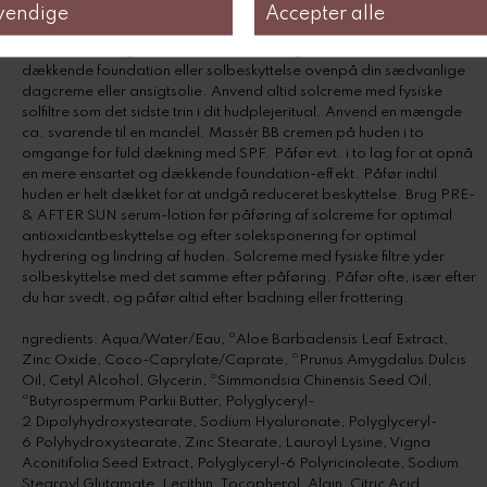
citrusfrugter, mynte og lavendel
Anvend BB ansigtscremen som farvet dagcreme, solcreme, let
dækkende foundation eller solbeskyttelse ovenpå din sædvanlige
dagcreme eller ansigtsolie. Anvend altid solcreme med fysiske
solfiltre som det sidste trin i dit hudplejeritual. Anvend en mængde
ca. svarende til en mandel. Massér BB cremen på huden i to
omgange for fuld dækning med SPF. Påfør evt. i to lag for at opnå
en mere ensartet og dækkende foundation-effekt. Påfør indtil
huden er helt dækket for at undgå reduceret beskyttelse. Brug PRE-
& AFTER SUN serum-lotion før påføring af solcreme for optimal
antioxidantbeskyttelse og efter soleksponering for optimal
hydrering og lindring af huden. Solcreme med fysiske filtre yder
solbeskyttelse med det samme efter påføring. Påfør ofte, især efter
du har svedt, og påfør altid efter badning eller frottering.
ngredients: Aqua/Water/Eau, ºAloe Barbadensis Leaf Extract,
Zinc Oxide, Coco-Caprylate/Caprate, ºPrunus Amygdalus Dulcis
Oil, Cetyl Alcohol, Glycerin, ºSimmondsia Chinensis Seed Oil,
ºButyrospermum Parkii Butter, Polyglyceryl-
2 Dipolyhydroxystearate, Sodium Hyaluronate, Polyglyceryl-
6 Polyhydroxystearate, Zinc Stearate, Lauroyl Lysine, Vigna
Aconitifolia Seed Extract, Polyglyceryl-6 Polyricinoleate, Sodium
Stearoyl Glutamate, Lecithin, Tocopherol, Algin, Citric Acid,