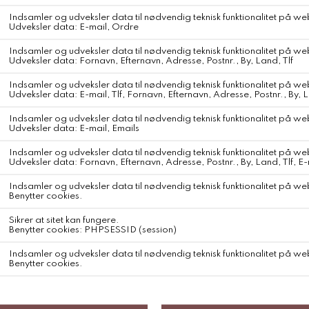
tilsat mineralske farvepigmenter fra lysreflekterende jernoxider.
Tekstur
Den nye BB cream sætter sig hurtigt på huden og bliver siddende,
hvilket gør den ideel til et lag-på-lag hudplejeritual. Den BB, du
kender - bare bedre.
Egnet til alle hudtyper - dermatologisk testet til sensitiv hud.
Aromaterapi SUN serien indeholder naturens stimulerende dufte fra
sprudlende citrusfrugter, kølende mynte og lindrende lavendel -
aromaterapi, der vækker sommerminder til live og giver følelsen af
sol og varme året rundt. Solfilter Karmamejus holistiske tilgang til
skønhed gør det mineralske, fysiske solfilter til det eneste rigtige
valg i vores etos. Det mineralske solfilter lægger sig på hudens
overflade og reflekterer UV-stråler, i modsætning til kemiske filtre,
der absorberer UV-stråler. Læs mere om Karmamejus holdning til
mineralske vs. kemiske solfiltre
Ensarter huden og efterlader den beskyttet med en naturlig farve
og glød Højt indhold af økologiske og bæredygtigt producerede
ingredienser Antioxidantrig hudpleje og solpleje i én Med
superhydrerende hyaluronsyre og klinisk dokumenteret
kollagenstimulerende bio-retinol Naturligt udvundet mineralsk
solfiter: Let at smøre ud, let på huden og tilstopper ikke porerne
Sikrer langvarig holdbarhed på huden hele dagen Duft af