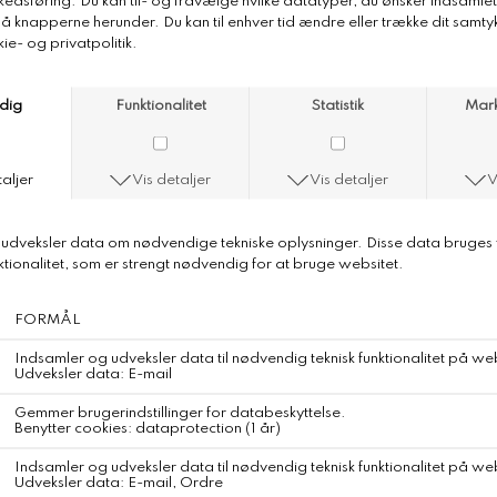
Pomandere Skirt Cordroy
Fine-wale corduroy mini skirt
Color