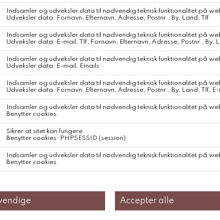
Oat
A sporty attitude and iconic elements define the style of the Mini
skirt.
The soft yet sporty texture of the fine-wale cotton corduroy
enhances the skirt's minimal lines.
The welt back pockets complete the casual look with tailored
details.
This garment has a regular fit. We recommend buying your usual
size.
Composition 100% Cotton
252-1200/21623
Størrelsesguide: DK str. til Italienske str.
Vores størrelser er angivet i DK størrelser :
Str. 36 DK = Str. IT 40
Str. 38 DK = Str. IT 42
Str. 40 DK = Str. IT 44
Str. 42 DK = Str. IT 46