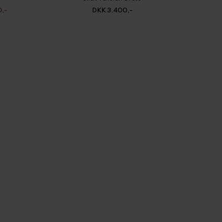
,-
DKK 3.400,-