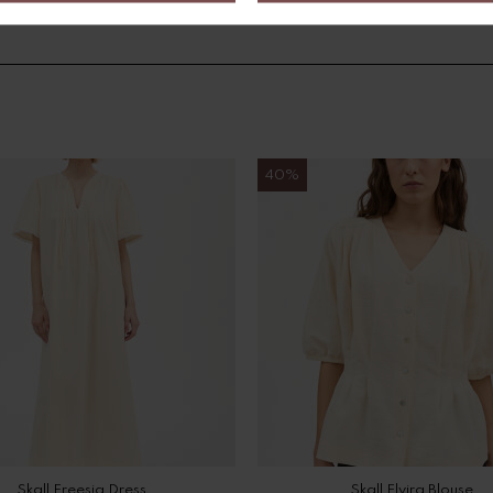
40%
Skall Freesia Dress
Skall Elvira Blouse