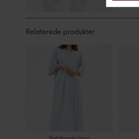
Relaterede produkter
Skall Magnolia Dress