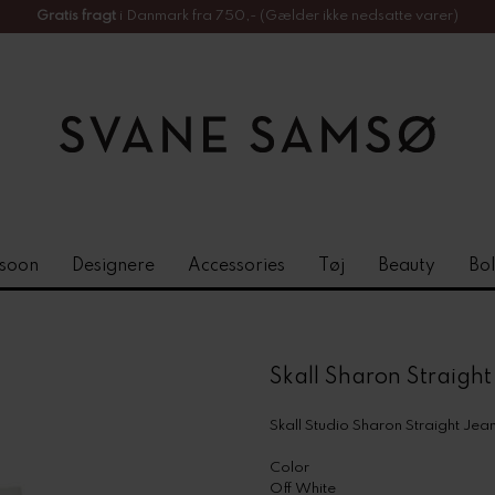
Gratis fragt
i Danmark fra 750,- (Gælder ikke nedsatte varer)
soon
Designere
Accessories
Tøj
Beauty
Bol
Skall Sharon Straight
Skall Studio Sharon Straight Jea
Color
Off White