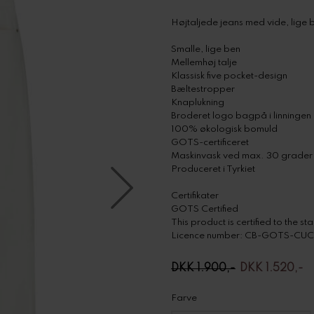
Højtaljede jeans med vide, lige 
Smalle, lige ben
Mellemhøj talje
Klassisk five pocket-design
Bæltestropper
Knaplukning
Broderet logo bagpå i linningen
100% økologisk bomuld
GOTS-certificeret
Maskinvask ved max. 30 grader
Produceret i Tyrkiet
Certifikater
GOTS Certified
This product is certified to the 
Licence number: CB-GOTS-CUC
DKK 1.900,-
DKK 1.520,-
Farve