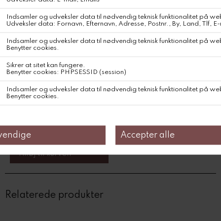
Ulden er sourcet fra højlandsfår, der græsser side om side med
lamaer i de bolivianske højlande. Denne uld er en unik fiber med en
naturligt krøllet struktur og exceptionel naturlig elasticitet, hvilket
gør materialet holdbart og bidrager til, at det bevarer formen
over tid. Uldens blide, neutralt hvide nuance – et resultat af fårenes
naturlige farvespil – tilfører strikken en særlig lethed og renhed.
DKK 845,-
Farve
Relaterede produkter