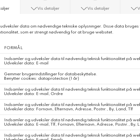
Pure Ecru
En delikat, håndstrikket pung fremstillet af kraftig højlandsuld.
Designet i et smukt perlemønster med en lynlåslukning.
Foret er dekoreret med broderede initialer fra den kvindelige
håndværker, der har håndstrikket pungen.
Mål: 12,5x15 cm.
Materiale
100% Højlandsuld – Bolivia