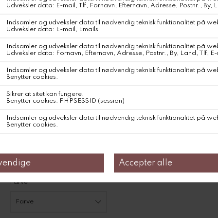
Materiale
50% økologisk bomuld / 50% genanvendt bomuld – Europa
Vores genanvendte bomulder en del af vores forpligtigelse til at
forbedre vores arbejde med cirkulær produktion og minimere
vores ressourceforbrug.
Materialet er fremstillet af en blanding af økologisk bomuld og
genanvendt pre-consumer bomuld, hvilket gør det muligt for os at
genbruge eksisterende materiale, til at skabe noget nyt.
Produceret på en fabrik i Portugal, der er specialiseret i at
genanvende restmaterialer, bliver produktionsrester og
overskudsmateriale nænsomt indsamlet, sorteret, spundet og
vævet til ny genanvendt bomuldsjersey – et cirkulært initiativ, vi er
meget stolte af.
DKK 995,-
DKK 597,-
Farve