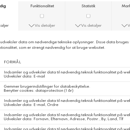
Aiayu Lui Circular Tee
Aiayu Lui Circular Tee
Color
Pure Ecru
En klassisk t-shirt fremstillet i en blanding af kraftig, blød,
genanvendt og økologisk bomuldsjersey.
Designet med inspiration fra klassiske menswear t-shirts i en let
oversized og regulær pasform med rund hals, korte ærmer og et
broderet aiayu-logo bagpå.