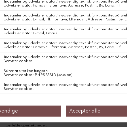
Bomulden dyrkes i regenerative landbrug under Chetna; En
nonprofit organisation som gennem regenerative
landbrugskooperativer hjælper bomuldsfarmere med at
genopbygge og opretholde en sund biodiversitet, samt opnå
bedre afgrøder og en mere stabil indkomst.
Produktet er 100% økologisk og GOTS-certificeret – sourcet og
forarbejdet lokalt i Indien på en BSCI-certificeret fabrik, som sikrer
et højt niveau af social og miljømæssig ansvarlighed og drives på
vedvarende energi.
Farver der starter med 'pure' fremstår i deres naturlig tone uden
brug af farvestoffer. Helt igennem naturlig og nøjagtig som du vil
finde den i naturen – med alt hvad det indebærer af variationer og
perfekte uperfektheder.