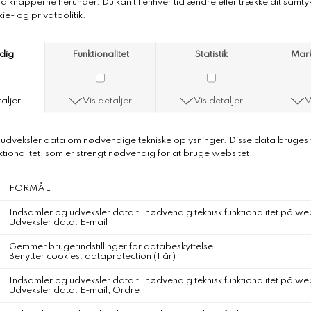
Aiayu Pouch Pocket Striped
Aiayu Pouch Pocket Striped
Color
Mix Blue Boy
En rummelig toilettaske lavet af regenerativ, økologisk bomuld.
Designet med elegante striber og har praktiske detaljer såsom
lynlåslukning, indvendig hank og udvendige lommer med
trykknaplukning.
Mål: 31,5x23 cm.
Materiale
100% GOTS-certificeret økologisk bomuld – Indien