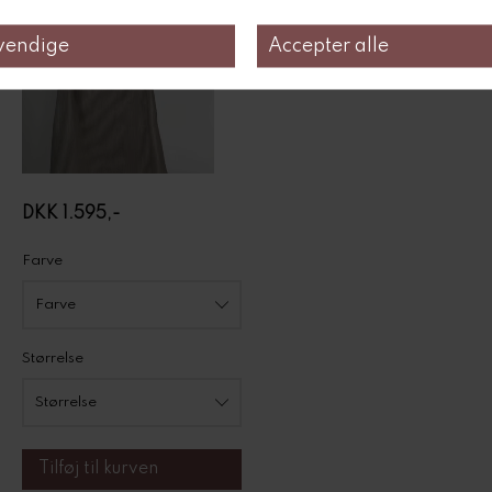
DKK 1.595,-
Farve
Størrelse