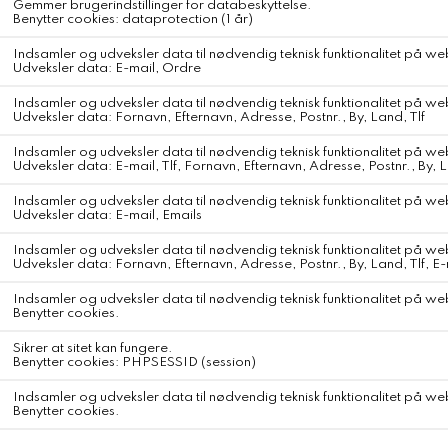
Materiale
100% GOTS-certificeret økologisk bomuld – Indien
Aiayus økologiske bomuld er enestående blød, åndbar og alsidig,
hvilket gør den ideel til en bred vifte af produkter.
Produktet er 100% økologisk og GOTS-certificeret – sourcet og
forarbejdet lokalt i Indien på en BSCI-certificeret fabrik, som sikrer
et højt niveau af social og miljømæssig ansvarlighed og drives på
vedvarende energi.