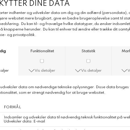
Aiayu Cille Dress Epure
Aiayu Cille Dress Epure
Color
Mix Black
En elegant, lang kjole fremstillet i blød, ufarvet økologisk bomuld
og vævet medkontrastfarvede striber.
Designet i et lige snit med sænkede skuldre, fine perlemorsknapper,
sideslidser, sidelommer og en rund hals med en unik rynkedetalje,
der giver volumen til kroppen.