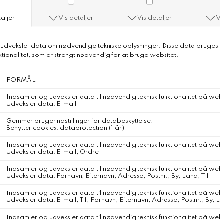
Mix Black
Et par casual shorts fremstillet i blød, ufarvet økologisk bomuld og
vævet med kontrastfarvede striber.
Shortsene er designet i enoversized pasform med en elegant,
svajende effekt og et bredt, elastisk bindebånd i taljen.
Materiale
100% GOTS-certificeret økologisk bomuld – Indien
Bomulden dyrkes i regenerative landbrug under Chetna; En
nonprofit organisation som gennem regenerative