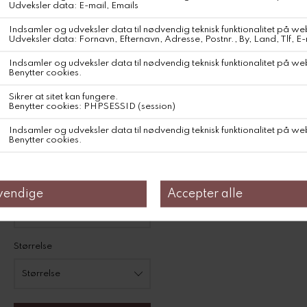
landbrugskooperativer hjælper bomuldsfarmere med at
genopbygge og opretholde en sund biodiversitet, samt opnå
bedre afgrøder og en mere stabil indkomst.Produktet er 100%
økologisk og GOTS-certificeret – sourcet og forarbejdet lokalt i
Indien på en BSCI-certificeret fabrik, som sikrer et højt niveau af
social og miljømæssig ansvarlighed og drives på vedvarende
energi.Farver der starter med 'pure' fremstår i deres naturlig tone
uden brug af farvestoffer. Helt igennem naturlig og nøjagtig som
du vil finde den i naturen – med alt hvad det indebærer af
variationer og perfekte uperfektheder
DKK 695,-
DKK 486,50
Farve
Størrelse