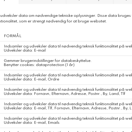
Pure Ecru
En delikat, håndstrikket taske fremstillet af kraftig højlandsuld.
Tasken er designet i et smukt perle mønster med lang hank og
dekoreret med traditionelle bolivianske kvaster.
Foret er dekoreret med broderede initialer af den kvindelige
håndværker, der har håndstrikket tasken.
Mål: 18x14 cm.
Materiale
100% Højlandsuld – Bolivia