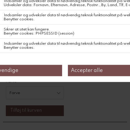
Ulden er sourcet fra højlandsfår, der græsser side om side med
lamaer i de bolivianske højlande.
Denne uld er en unik fiber med en naturligt krøllet struktur og
exceptionel naturlig elasticitet, hvilket gør materialet holdbart og
bidrager til, at det bevarer formen over tid.
Uldens blide, neutralt hvide nuance – et resultat af fårenes naturlige
farvespil – tilfører strikken en særlig lethed og renhed.
DKK 995,-
Farve