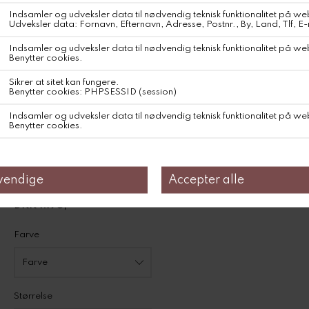
Aiayus økologiske bomuld er enestående blød, åndbar og alsidig,
hvilket gør den ideel til en bred vifte af produkter. Bomulden dyrkes
gennem en nonprofitorganisation, der samarbejder med lokale
landbrugskooperativer i Indien. Organisationen fokuserer på at
støtte landmænd gennem træning, adgang til ikke-GMO-frø og
mere stabile indkøbsaftaler. Produktet er 100% økologisk og
GOTS-certificeret.
DKK 1.195,-
Farve
Størrelse