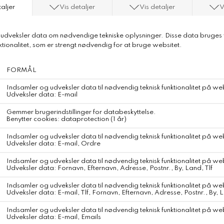
Aiayu Classic Shirt
Aiayu Classic Shirt
Color
Kiss
En klassisk skjorte, fremstillet i den fineste økologiske
bomuldspoplin.
Designet med inspiration fra herreskjorter, med en regulær silhuet,
klassiske manchetter, krave og en forlomme, der skaber den
perfekte balance mellem et elegant og afslappet udtryk.
Materiale
100% økologisk bomuld (GOTS-certificeret) – Indien