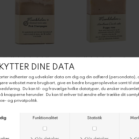
Munkholm Sæbe Pink Champagne
Munkholm Sæbe Poppy Rose
DKK 50,-
DKK 50,-